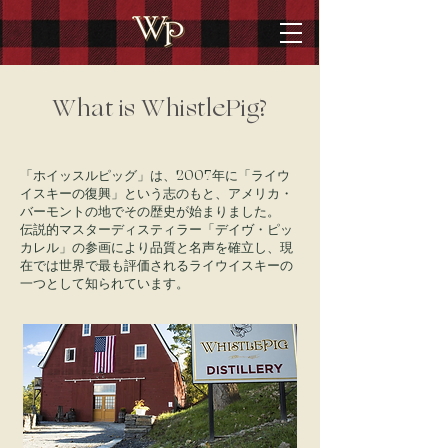
What is WhistlePig?
「ホイッスルピッグ」は、2007年に「ライウ
イスキーの復興」という志のもと、アメリカ・
バーモントの地でその歴史が始まりました。
伝説的マスターディスティラー「デイヴ・ピッ
カレル」の参画により​品質と名声を確立し、現
在では世界で最も評価されるライウイスキーの
一つとして知られています。