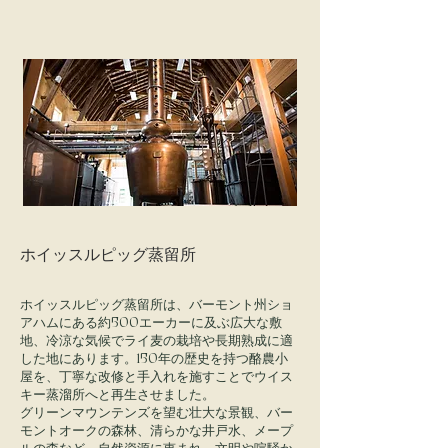
ホイッスルピッグ蒸留所
ホイッスルピッグ蒸留所は、バーモント州ショ
アハムにある約500エーカーに及ぶ広大な敷
地、冷涼な気候でライ麦の栽培や長期熟成に適
した地にあります。150年の歴史を持つ酪農小
屋を、丁寧な改修と手入れを施すことでウイス
キー蒸溜所へと再生させました。
グリーンマウンテンズを望む壮大な景観、バー
モントオークの森林、清らかな井戸水、メープ