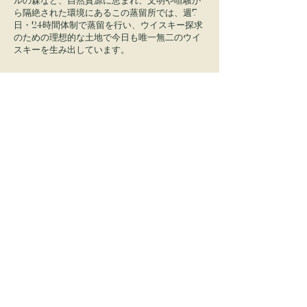
ルの森など、自然資源に恵まれ、文明や喧騒か
ら隔絶された環境にあるこの蒸留所では、週7
日・24時間体制で蒸留を行い、ウイスキー探求
のための理想的な土地で今日も唯一無二のウイ
スキーを生み出しています。
​ライウイスキーのための意味ある挑戦
デイヴ・ピッカレルは、実験的なウイスキーづ
くりのための理想の遊び場を築き上げ、それを
業界で最も若く、最も勢いがあり、そして最も
反骨的なチームに託しました。
「We are proud to have zero generations of
family tradition behind us.」ー伝統ゼロ。それこ
そが誇り
「I’M OK MAKING MISTAKES. IN MY
INDUSTRY YOU DRINK YOUR MISTAKES.」 ー
失敗することなんて気にしない。この業界で
は、その失敗も飲み干すんだ。