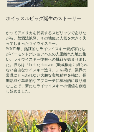
ホイッスルピッグ誕生のストーリー
かつてアメリカを代表するスピリッツでありな
がら、禁酒法以降、その地位と人気を大きく失
ってしまったライウイスキー。
2007年、熱狂的なライウイスキー愛好家たち
がバーモント州ショアハムの人里離れた地に集
い、ライウイスキー復興への挑戦が始まりまし
た。彼らは「In Hog Heaven（既成概念に縛られ
ない自由なウイスキー造り）」を掲げ、業界の
常識にとらわれない大胆な実験精神を軸に、長
期熟成や革新的なアプローチに積極的に取り組
むことで、新たなライウイスキーの価値を創造
し始めました。