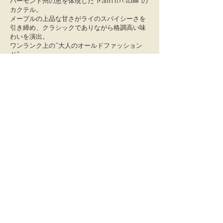
バーモント州の恵を体現した”Farm to Glass”の
カクテル。
メープルの上品な甘さがライのスパイシーさを
引き締め、クラシックでありながら格調高い味
わいを演出。
​ワンランク上の”大人のオールドファッション
ド”。
作り方：
ロックグラスに直接材料を入れ、メープルシロ
ップが溶けるまでステア。大きめの氷を1つ加
え、冷えるまでさらにステアする。オレンジピ
ールを添えて完成。
WhistlePig（ホイッスルピッグ）
正規輸入代理店
アンドスピリッツ株式会社
〒153-0051
東京都目黒区上目黒1-14-6メゾンベルウッド
1F店舗区画